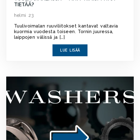
TIETÄÄ?
helmi 23
Tuulivoimalan ruuviliitokset kantavat valtavia
kuormia vuodesta toiseen. Tornin juuressa,
laippojen välissä ja […]
LUE LISÄÄ