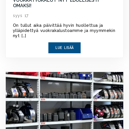
VUOKRATYÖKALUT NYT EDULLISESTI
OMAKSI!
syys 17
On tullut aika päivittää hyvin huollettua ja
ylläpidettyä vuokrakalustoamme ja myymmekin
nyt […]
LUE LISÄÄ