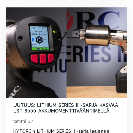
UUTUUS: LITHIUM SERIES II -SARJA KASVAA
LST-8000 AKKUMOMENTTIVÄÄNTIMELLÄ
tammi 27
HYTORCin LITHIUM SERIES II -sarja laajenee