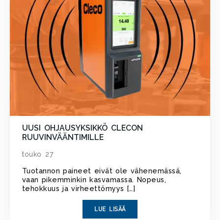
UUSI OHJAUSYKSIKKÖ CLECON
RUUVINVÄÄNTIMILLE
touko 27
Tuotannon paineet eivät ole vähenemässä,
vaan pikemminkin kasvamassa. Nopeus,
tehokkuus ja virheettömyys […]
LUE LISÄÄ