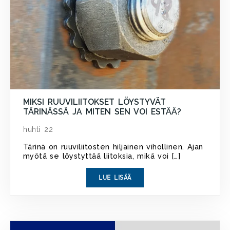
MIKSI RUUVILIITOKSET LÖYSTYVÄT
TÄRINÄSSÄ JA MITEN SEN VOI ESTÄÄ?
huhti 22
Tärinä on ruuviliitosten hiljainen vihollinen. Ajan
myötä se löystyttää liitoksia, mikä voi […]
LUE LISÄÄ