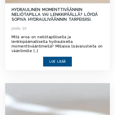
HYDRAULINEN MOMENTTIVÄÄNNIN
NELIÖTAPILLA VAI LENKKIPÄÄLLÄ? LÖYDÄ
SOPIVA HYDRAULIVÄÄNNIN TARPEISIISI.
joulu 10
Mitä eroa on neliötapillisella ja
lenkkipäämallisella hydraulisella
momenttivääntimellä? Millaisia lisävarusteita on
vääntimille […]
LUE LISÄÄ