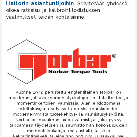
Haitorin asiantuntijoihin
. Selvitetään yhdessä
oikea ratkaisu ja kalibrointitodistuksen
vaatimukset teidän kohteisiinne.
Vuonna 1942 perustettu englantilainen Norbar on
maailman johtava momenttityökalujen, mittalaitteiden ja
momentinkertojien valmistaja. Alan ehdottomana
edelläkävijänä yrityksellä on yksi markkinoiden
moderneimmista tuotekehitys- ja valmistusyksiköistä.
Norbar on maailman ainoa valmistaja, joka pystyy
tarjoamaan täydellisen ja saumattoman kokonaisuuden
momenttityökaluja, mittauslaitteita sekä
kalibrointipalveluita aina 300 000 Nm:iin saakka. Me