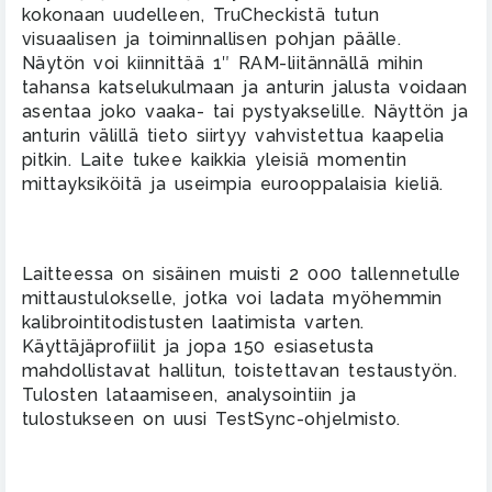
kokonaan uudelleen, TruCheckistä tutun
visuaalisen ja toiminnallisen pohjan päälle.
Näytön voi kiinnittää 1″ RAM-liitännällä mihin
tahansa katselukulmaan ja anturin jalusta voidaan
asentaa joko vaaka- tai pystyakselille. Näyttön ja
anturin välillä tieto siirtyy vahvistettua kaapelia
pitkin. Laite tukee kaikkia yleisiä momentin
mittayksiköitä ja useimpia eurooppalaisia kieliä.
Laitteessa on sisäinen muisti 2 000 tallennetulle
mittaustulokselle, jotka voi ladata myöhemmin
kalibrointitodistusten laatimista varten.
Käyttäjäprofiilit ja jopa 150 esiasetusta
mahdollistavat hallitun, toistettavan testaustyön.
Tulosten lataamiseen, analysointiin ja
tulostukseen on uusi TestSync-ohjelmisto.