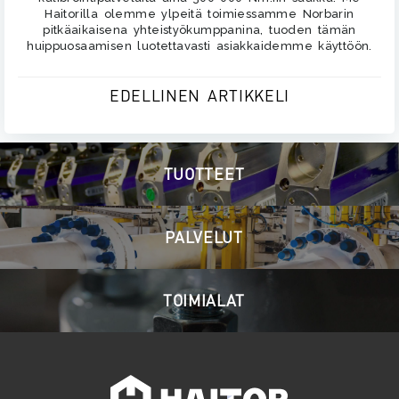
Haitorilla olemme ylpeitä toimiessamme Norbarin
pitkäaikaisena yhteistyökumppanina, tuoden tämän
huippuosaamisen luotettavasti asiakkaidemme käyttöön.
POST
EDELLINEN ARTIKKELI
NAVIGATION
TUOTTEET
PALVELUT
TOIMIALAT