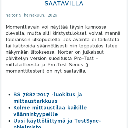
SAATAVILLA
haitor
9 heinäkuun, 2026
Momenttiavain voi näyttää täysin kunnossa
olevalta, mutta silti kiristystulokset voivat mennä
toleranssin ulkopuolelle. Jos avainta ei tarkisteta
tai kalibroida säännöllisesti niin lopputulos tulee
näkymään liitoksessa. Norbar on julkaissut
päivitetyn version suositusta Pro-Test -
mittalaitteesta ja Pro-Test Series 3
momenttitesterit on nyt saatavilla.
BS 7882:2017 -luokitus ja
mittaustarkkuus
Kolme mittaustilaa kaikille
väännintyypeille
Uusi käyttöliittymä ja TestSync-
ohjelmisto