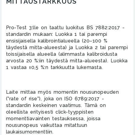
MITTAUSTARKKUUS
Pro-Test 3:lle on taattu luokitus BS 7882:2017 -
standardin mukaan: Luokka 1 tai parempi
ensisijaisella kalibrointialueella (20–100 %
täydestä mitta-alueesta) ja Luokka 2 tai parempi
toissijaisella alueella (alimmasta kalibroidusta
arvosta 20 %:iin täydestä mitta-alueesta). Luokka
1 vastaa ±0,5 %:n tarkkuutta lukemasta.
Laite mittaa myös momentin nousunopeuden
(”rate of rise”), joka on ISO 6789:2017 -
standardin keskeinen vaatimus. Tämä on
oleellista erityisesti click-tyyppisten
momenttiavainten testauksessa, joissa
nousunopeus vaikuttaa mitattuun
laukaisumomenttiin.