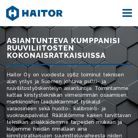
Skip
to
content
ASIANTUNTEVA KUMPPANISI
RUUVILIITOSTEN
KOKONAISRATKAISUISSA
Haitor Oy on vuodesta 1982 toiminut teknisen
alan yritys ja Suomen johtava pultti- ja
ruuviliitostyöskentelyn asiantuntija. Toimintamme
kattaa kiristystekniikan viimeisimmän osaamisen,
markkinoiden laadukkaimmat työkalut
varaosineen sekä huolto-, kalibrointi- ja
vuokrauspalvelut. Räätälöimme kaiken tarvittavan
tekniikan asiakkaidemme tarpeiden mukaan ja
kuljemme heidän rinnallaan aina
kiinnitysratkaisujen suunnitteluvaiheesta niiden