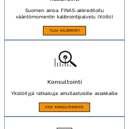
Suomen ainoa FINAS-akkreditoitu
vääntömomentin kalibrointipalvelu (K060)
TILAA KALIBROINTI
Konsultointi
Yksilöityjä ratkaisuja ainutlaatuisille asiakkaille
KYSY KONSULTOINNISTA