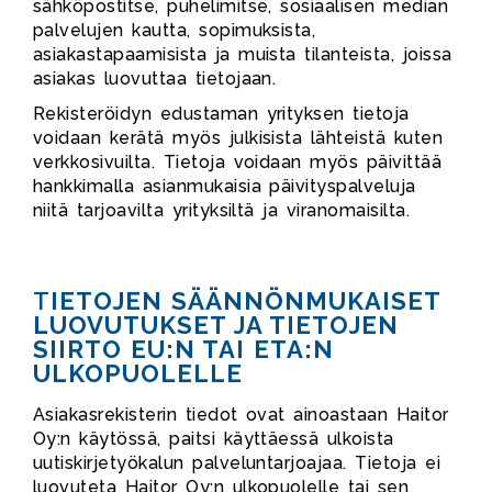
sähköpostitse, puhelimitse, sosiaalisen median
palvelujen kautta, sopimuksista,
asiakastapaamisista ja muista tilanteista, joissa
asiakas luovuttaa tietojaan.
Rekisteröidyn edustaman yrityksen tietoja
voidaan kerätä myös julkisista lähteistä kuten
verkkosivuilta. Tietoja voidaan myös päivittää
hankkimalla asianmukaisia päivityspalveluja
niitä tarjoavilta yrityksiltä ja viranomaisilta.
T
IETOJEN SÄÄNNÖNMUKAISET
LUOVUTUKSET JA TIETOJEN
SIIRTO EU:N TAI ETA:N
ULKOPUOLELLE
Asiakasrekisterin tiedot ovat ainoastaan Haitor
Oy:n käytössä, paitsi käyttäessä ulkoista
uutiskirjetyökalun palveluntarjoajaa. Tietoja ei
luovuteta Haitor Oy:n ulkopuolelle tai sen