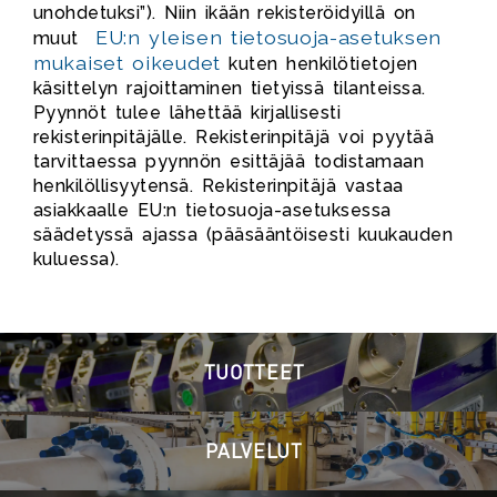
unohdetuksi”). Niin ikään rekisteröidyillä on
EU:n yleisen tietosuoja-asetuksen
muut
mukaiset oikeudet
kuten henkilötietojen
käsittelyn rajoittaminen tietyissä tilanteissa.
Pyynnöt tulee lähettää kirjallisesti
rekisterinpitäjälle. Rekisterinpitäjä voi pyytää
tarvittaessa pyynnön esittäjää todistamaan
henkilöllisyytensä. Rekisterinpitäjä vastaa
asiakkaalle EU:n tietosuoja-asetuksessa
säädetyssä ajassa (pääsääntöisesti kuukauden
kuluessa).
TUOTTEET
PALVELUT