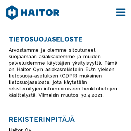
Skip
to
content
TIETOSUOJASELOSTE
Arvostamme ja olemme sitoutuneet
suojaamaan asiakkaidemme ja muiden
palveluidemme käyttäjien yksityisyyttä. Tämä
on Haitor Oy:n asiakasrekisterin EU:n yleisen
tietosuoja-asetuksen (GDPR) mukainen
tietosuojaseloste, jota käytetään
rekisteröityjen informoimiseen henkilötietojen
käsittelystä. Viimeisin muutos 30.4.2021.
REKISTERINPITÄJÄ
Haitor Oy