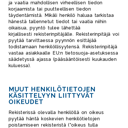
ja vaatia mahdollisen virheellisen tiedon
korjaamista tai puutteellisen tiedon
täydentämistä. Mikäli henkilö haluaa tarkistaa
hänestä tallennetut tiedot tai vaatia niihin
oikaisua, pyyntö tulee lähettää
kirjallisesti rekisterinpitäjälle. Rekisterinpitäjä voi
pyytää tarvittaessa pyynnön esittäjää
todistamaan henkilöllisyytensä. Rekisterinpitäjä
vastaa asiakkaalle EU:n tietosuoja-asetuksessa
säädetyssä ajassa (pääsääntöisesti kuukauden
kuluessa).
MUUT HENKILÖTIETOJEN
KÄSITTELYYN LIITTYVÄT
OIKEUDET
Rekisterissä olevalla henkilöllä on oikeus
pyytää häntä koskevien henkilötietojen
poistamiseen rekisteristä (”oikeus tulla