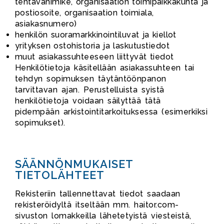
tehtävänimike, organisaation toimipaikkakunta ja
postiosoite, organisaation toimiala,
asiakasnumero)
henkilön suoramarkkinointiluvat ja kiellot
yrityksen ostohistoria ja laskutustiedot
muut asiakassuhteeseen liittyvät tiedot
Henkilötietoja käsitellään asiakassuhteen tai
tehdyn sopimuksen täytäntöönpanon
tarvittavan ajan. Perustelluista syistä
henkilötietoja voidaan säilyttää tätä
pidempään arkistointitarkoituksessa (esimerkiksi
sopimukset).
SÄÄNNÖNMUKAISET
TIETOLÄHTEET
Rekisteriin tallennettavat tiedot saadaan
rekisteröidyltä itseltään mm. haitor.com-
sivuston lomakkeilla lähetetyistä viesteistä,