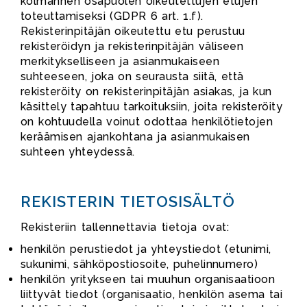
kolmannen osapuolen oikeutettujen etujen
toteuttamiseksi (GDPR 6 art. 1.f).
Rekisterinpitäjän oikeutettu etu perustuu
rekisteröidyn ja rekisterinpitäjän väliseen
merkitykselliseen ja asianmukaiseen
suhteeseen, joka on seurausta siitä, että
rekisteröity on rekisterinpitäjän asiakas, ja kun
käsittely tapahtuu tarkoituksiin, joita rekisteröity
on kohtuudella voinut odottaa henkilötietojen
keräämisen ajankohtana ja asianmukaisen
suhteen yhteydessä.
REKISTERIN TIETOSISÄLTÖ
Rekisteriin tallennettavia tietoja ovat:
henkilön perustiedot ja yhteystiedot (etunimi,
sukunimi, sähköpostiosoite, puhelinnumero)
henkilön yritykseen tai muuhun organisaatioon
liittyvät tiedot (organisaatio, henkilön asema tai