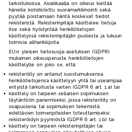
tarkoituksissa. Asiakkaalla on oikeus kieltää
hänelle kohdistettu suoramarkkinointi sekä
pyytää poistamaan häntä koskevat tiedot
rekisteristä. Rekisterinpitäjä käsittelee tietoja
itse sekä hyödyntää henkilötietojen
käsittelyssä rekisterinpitäjän puolesta ja lukuun
toimivia alihankkijoita.
EU:n yleisen tietosuoja-asetuksen (GDPR)
mukainen oikeusperuste henkilötietojen
käsittelylle on joko se, että:
rekisteröity on antanut suostumuksensa
henkilötietojensa käsittelyyn yhtä tai useampaa
erityistä tarkoitusta varten (GDPR 6 art. 1.a) tai
käsittely on tarpeen sellaisen sopimuksen
täytäntöön panemiseksi, jossa rekisteröity on
osapuolena, tai sopimuksen tekemistä
edeltävien toimenpiteiden toteuttamiseksi
rekisteröidyn pyynnöstä (GDPR 6 art. 1.b) tai
käsittely on tarpeen rekisterinpitäjän tai