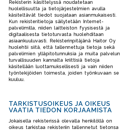
Rekisterin käsittelyssä noudatetaan
huolellisuutta ja tietojärjestelmien avulla
käsiteltävät tiedot suojataan asianmukaisesti.
Kun rekisteritietoja säilytetään Internet-
palvelimilla, niiden laitteiston fyysisestä ja
digitaalisesta tietoturvasta huolehditaan
asiaankuuluvasti. Rekisterinpitäjänä Haitor Oy
huolehtii siitä, että tallennettuja tietoja sekä
palvelimien ylläpitotunnuksia ja muita palvelun
turvallisuuden kannalta kriittisiä tietoja
käsitellään luottamuksellisesti ja vain niiden
työntekijöiden toimesta, joiden työnkuvaan se
kuuluu.
TARKISTUSOIKEUS JA OIKEUS
VAATIA TIEDON KORJAAMISTA
Jokaisella rekisterissä olevalla henkilöllä on
oikeus tarkistaa rekisteriin tallennetut tietonsa