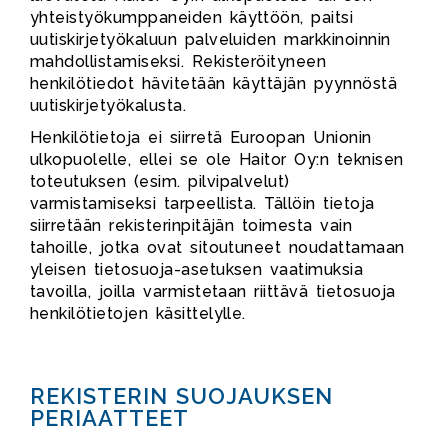
yhteistyökumppaneiden käyttöön, paitsi
uutiskirjetyökaluun palveluiden markkinoinnin
mahdollistamiseksi. Rekisteröityneen
henkilötiedot hävitetään käyttäjän pyynnöstä
uutiskirjetyökalusta.
Henkilötietoja ei siirretä Euroopan Unionin
ulkopuolelle, ellei se ole Haitor Oy:n teknisen
toteutuksen (esim. pilvipalvelut)
varmistamiseksi tarpeellista. Tällöin tietoja
siirretään rekisterinpitäjän toimesta vain
tahoille, jotka ovat sitoutuneet noudattamaan
yleisen tietosuoja-asetuksen vaatimuksia
tavoilla, joilla varmistetaan riittävä tietosuoja
henkilötietojen käsittelylle.
REKISTERIN SUOJAUKSEN
PERIAATTEET