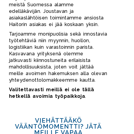
meistä Suomessa alamme
edelläkävijän. Joustavan ja
asiakaslähtöisen toimintamme ansiosta
Haitorin asiakas ei jää koskaan yksin.
Tarjoamme monipuolisia sekä innostavia
työtehtäviä niin myynnin, huollon,
logistiikan kuin varastoinnin parista.
Kasvavana yrityksenä olemme
jatkuvasti kiinnostuneita erilaisista
mahdollisuuksista, joten voit jättää
meille avoimen hakemuksen alla olevan
yhteydenottolomakkeemme kautta.
Valitettavasti meillä ei ole tällä
hetkellä avoimia työpaikkoja
.
VIEHÄTTÄÄKÖ
VÄÄNTÖMOMENTTI? JÄTÄ
MEILLE VAPAA