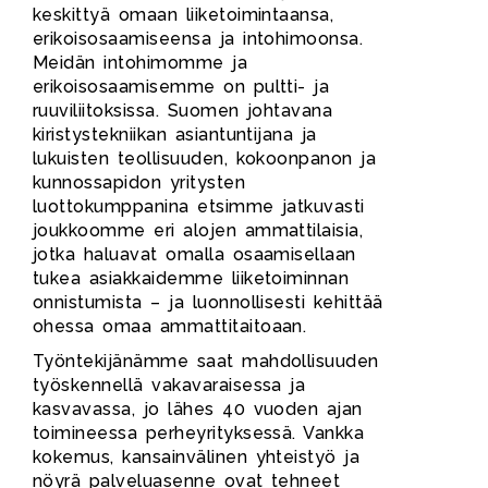
keskittyä omaan liiketoimintaansa,
erikoisosaamiseensa ja intohimoonsa.
Meidän intohimomme ja
erikoisosaamisemme on pultti- ja
ruuviliitoksissa. Suomen johtavana
kiristystekniikan asiantuntijana ja
lukuisten teollisuuden, kokoonpanon ja
kunnossapidon yritysten
luottokumppanina etsimme jatkuvasti
joukkoomme eri alojen ammattilaisia,
jotka haluavat omalla osaamisellaan
tukea asiakkaidemme liiketoiminnan
onnistumista – ja luonnollisesti kehittää
ohessa omaa ammattitaitoaan.
Työntekijänämme saat mahdollisuuden
työskennellä vakavaraisessa ja
kasvavassa, jo lähes 40 vuoden ajan
toimineessa perheyrityksessä. Vankka
kokemus, kansainvälinen yhteistyö ja
nöyrä palveluasenne ovat tehneet