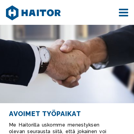
Skip
to
content
AVOIMET TYÖPAIKAT
Me Haitorilla uskomme menestyksen
olevan seurausta siitä, että jokainen voi