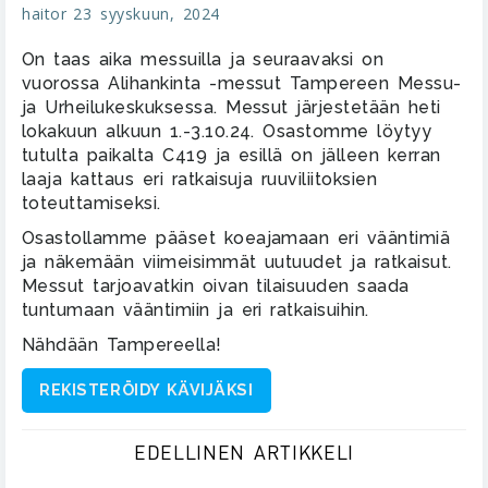
haitor
23 syyskuun, 2024
On taas aika messuilla ja seuraavaksi on
vuorossa Alihankinta -messut Tampereen Messu-
ja Urheilukeskuksessa. Messut järjestetään heti
lokakuun alkuun 1.-3.10.24. Osastomme löytyy
tutulta paikalta C419 ja esillä on jälleen kerran
laaja kattaus eri ratkaisuja ruuviliitoksien
toteuttamiseksi.
Osastollamme pääset koeajamaan eri vääntimiä
ja näkemään viimeisimmät uutuudet ja ratkaisut.
Messut tarjoavatkin oivan tilaisuuden saada
tuntumaan vääntimiin ja eri ratkaisuihin.
Nähdään Tampereella!
REKISTERÖIDY KÄVIJÄKSI
POST
EDELLINEN ARTIKKELI
NAVIGATION