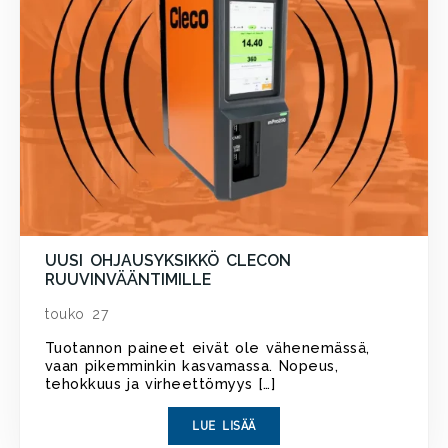
UUSI OHJAUSYKSIKKÖ CLECON
RUUVINVÄÄNTIMILLE
touko 27
Tuotannon paineet eivät ole vähenemässä,
vaan pikemminkin kasvamassa. Nopeus,
tehokkuus ja virheettömyys […]
LUE LISÄÄ