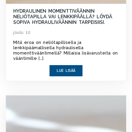
HYDRAULINEN MOMENTTIVÄÄNNIN
NELIÖTAPILLA VAI LENKKIPÄÄLLÄ? LÖYDÄ
SOPIVA HYDRAULIVÄÄNNIN TARPEISIISI.
joulu 10
Mitä eroa on neliötapillisella ja
lenkkipäämallisella hydraulisella
momenttivääntimellä? Millaisia lisävarusteita on
vääntimille […]
LUE LISÄÄ