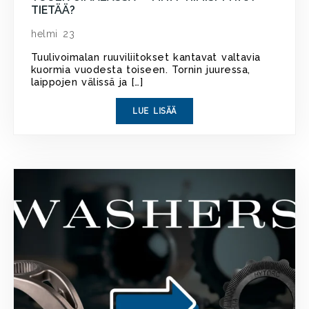
TIETÄÄ?
helmi 23
Tuulivoimalan ruuviliitokset kantavat valtavia
kuormia vuodesta toiseen. Tornin juuressa,
laippojen välissä ja […]
LUE LISÄÄ