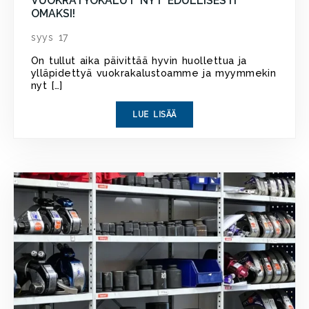
VUOKRATYÖKALUT NYT EDULLISESTI
OMAKSI!
syys 17
On tullut aika päivittää hyvin huollettua ja
ylläpidettyä vuokrakalustoamme ja myymmekin
nyt […]
LUE LISÄÄ