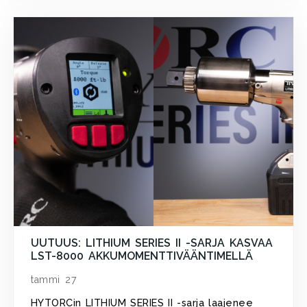
UUTUUS: LITHIUM SERIES II -SARJA KASVAA
LST-8000 AKKUMOMENTTIVÄÄNTIMELLÄ
tammi 27
HYTORCin LITHIUM SERIES II -sarja laajenee