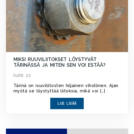
MIKSI RUUVILIITOKSET LÖYSTYVÄT
TÄRINÄSSÄ JA MITEN SEN VOI ESTÄÄ?
huhti 22
Tärinä on ruuviliitosten hiljainen vihollinen. Ajan
myötä se löystyttää liitoksia, mikä voi […]
LUE LISÄÄ