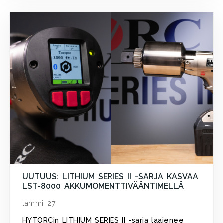
UUTUUS: LITHIUM SERIES II -SARJA KASVAA
LST-8000 AKKUMOMENTTIVÄÄNTIMELLÄ
tammi 27
HYTORCin LITHIUM SERIES II -sarja laajenee