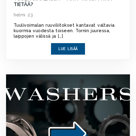
TIETÄÄ?
helmi 23
Tuulivoimalan ruuviliitokset kantavat valtavia
kuormia vuodesta toiseen. Tornin juuressa,
laippojen välissä ja […]
LUE LISÄÄ