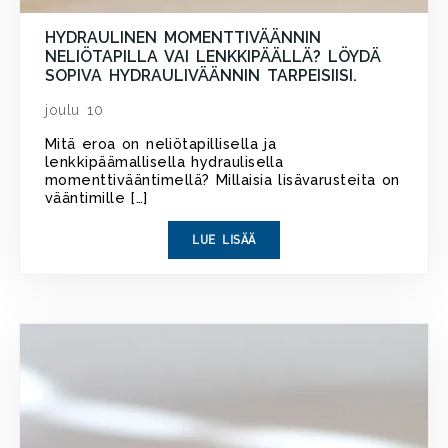
HYDRAULINEN MOMENTTIVÄÄNNIN
NELIÖTAPILLA VAI LENKKIPÄÄLLÄ? LÖYDÄ
SOPIVA HYDRAULIVÄÄNNIN TARPEISIISI.
joulu 10
Mitä eroa on neliötapillisella ja
lenkkipäämallisella hydraulisella
momenttivääntimellä? Millaisia lisävarusteita on
vääntimille […]
LUE LISÄÄ