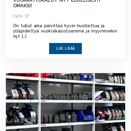
VUOKRATYÖKALUT NYT EDULLISESTI
OMAKSI!
syys 17
On tullut aika päivittää hyvin huollettua ja
ylläpidettyä vuokrakalustoamme ja myymmekin
nyt […]
LUE LISÄÄ