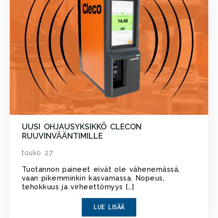
UUSI OHJAUSYKSIKKÖ CLECON
RUUVINVÄÄNTIMILLE
touko 27
Tuotannon paineet eivät ole vähenemässä,
vaan pikemminkin kasvamassa. Nopeus,
tehokkuus ja virheettömyys […]
LUE LISÄÄ