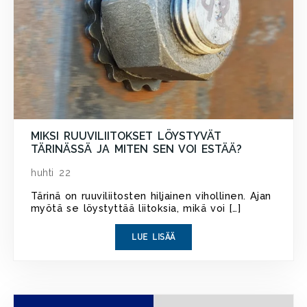
MIKSI RUUVILIITOKSET LÖYSTYVÄT
TÄRINÄSSÄ JA MITEN SEN VOI ESTÄÄ?
huhti 22
Tärinä on ruuviliitosten hiljainen vihollinen. Ajan
myötä se löystyttää liitoksia, mikä voi […]
LUE LISÄÄ