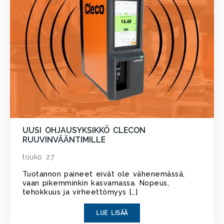
UUSI OHJAUSYKSIKKÖ CLECON
RUUVINVÄÄNTIMILLE
touko 27
Tuotannon paineet eivät ole vähenemässä,
vaan pikemminkin kasvamassa. Nopeus,
tehokkuus ja virheettömyys […]
LUE LISÄÄ