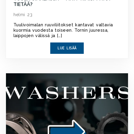
TIETÄÄ?
helmi 23
Tuulivoimalan ruuviliitokset kantavat valtavia
kuormia vuodesta toiseen. Tornin juuressa,
laippojen välissä ja […]
LUE LISÄÄ