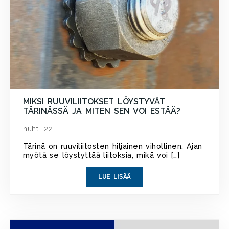
MIKSI RUUVILIITOKSET LÖYSTYVÄT
TÄRINÄSSÄ JA MITEN SEN VOI ESTÄÄ?
huhti 22
Tärinä on ruuviliitosten hiljainen vihollinen. Ajan
myötä se löystyttää liitoksia, mikä voi […]
LUE LISÄÄ