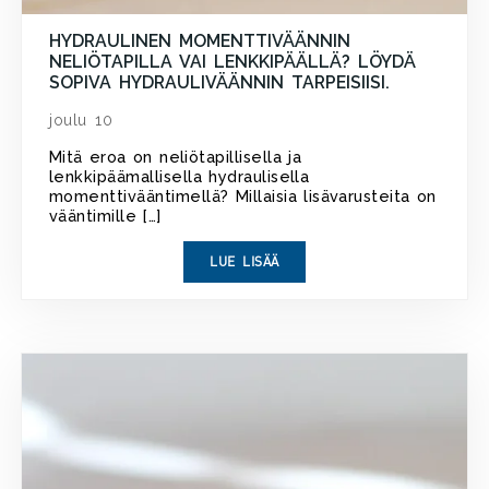
HYDRAULINEN MOMENTTIVÄÄNNIN
NELIÖTAPILLA VAI LENKKIPÄÄLLÄ? LÖYDÄ
SOPIVA HYDRAULIVÄÄNNIN TARPEISIISI.
joulu 10
Mitä eroa on neliötapillisella ja
lenkkipäämallisella hydraulisella
momenttivääntimellä? Millaisia lisävarusteita on
vääntimille […]
LUE LISÄÄ