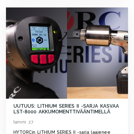
UUTUUS: LITHIUM SERIES II -SARJA KASVAA
LST-8000 AKKUMOMENTTIVÄÄNTIMELLÄ
tammi 27
HYTORCin LITHIUM SERIES II -sarja laajenee