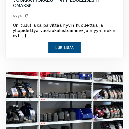
VUOKRATYÖKALUT NYT EDULLISESTI
OMAKSI!
syys 17
On tullut aika päivittää hyvin huollettua ja
ylläpidettyä vuokrakalustoamme ja myymmekin
nyt […]
LUE LISÄÄ