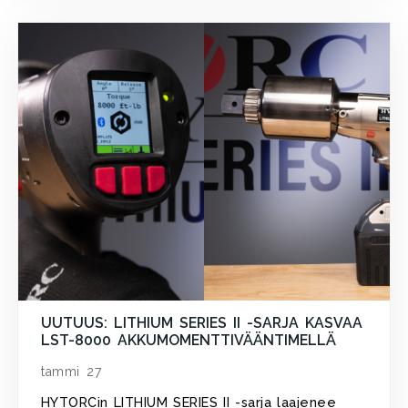
UUTUUS: LITHIUM SERIES II -SARJA KASVAA
LST-8000 AKKUMOMENTTIVÄÄNTIMELLÄ
tammi 27
HYTORCin LITHIUM SERIES II -sarja laajenee