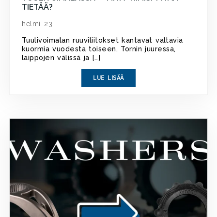
TIETÄÄ?
helmi 23
Tuulivoimalan ruuviliitokset kantavat valtavia
kuormia vuodesta toiseen. Tornin juuressa,
laippojen välissä ja […]
LUE LISÄÄ