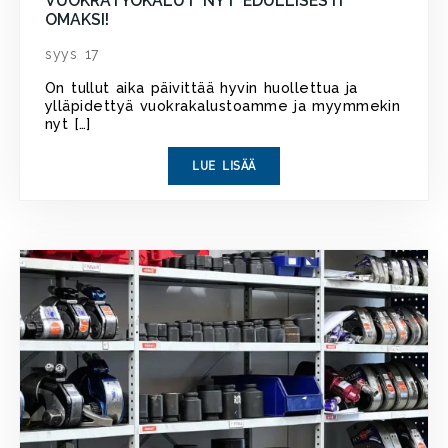
VUOKRATYÖKALUT NYT EDULLISESTI
OMAKSI!
syys 17
On tullut aika päivittää hyvin huollettua ja
ylläpidettyä vuokrakalustoamme ja myymmekin
nyt […]
LUE LISÄÄ