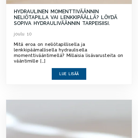
HYDRAULINEN MOMENTTIVÄÄNNIN
NELIÖTAPILLA VAI LENKKIPÄÄLLÄ? LÖYDÄ
SOPIVA HYDRAULIVÄÄNNIN TARPEISIISI.
joulu 10
Mitä eroa on neliötapillisella ja
lenkkipäämallisella hydraulisella
momenttivääntimellä? Millaisia lisävarusteita on
vääntimille […]
LUE LISÄÄ