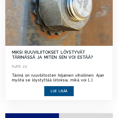
MIKSI RUUVILIITOKSET LÖYSTYVÄT
TÄRINÄSSÄ JA MITEN SEN VOI ESTÄÄ?
huhti 22
Tärinä on ruuviliitosten hiljainen vihollinen. Ajan
myötä se löystyttää liitoksia, mikä voi […]
LUE LISÄÄ