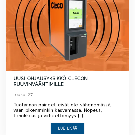
UUSI OHJAUSYKSIKKÖ CLECON
RUUVINVÄÄNTIMILLE
touko 27
Tuotannon paineet eivät ole vähenemässä,
vaan pikemminkin kasvamassa. Nopeus,
tehokkuus ja virheettömyys […]
LUE LISÄÄ