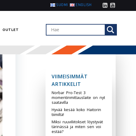
SUOMI
ENGLISH
OUTLET
VIIMEISIMMÄT
ARTIKKELIT
Norbar Pro-Test 3
momentinmittauslaite on nyt
saatavilla
Hyvää kesää koko Haitorin
tiimiltä!
Miksi ruuviliitokset löystyvät
tärinässä ja miten sen voi
estää?