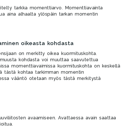
ritelty tarkka momenttiarvo. Momenttiavainta
ua aina alhaalta ylöspäin tarkan momentin
minen oikeasta kohdasta
sijaan on merkitty oikea kuormituskohta.
muusta kohdasta voi muuttaa saavutettua
ssa momenttiavaimissa kuormituskohta on keskellä
ttää tästä kohtaa tarkimman momentin
taessa vääntö otetaan myös tästä merkitystä
ruuviliitosten avaamiseen. Avattaessa avain saattaa
oitua.