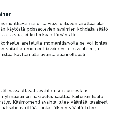
minen
imomenttiavaimia ei tarvitse erikseen asettaa ala-
ään käytöstä poissaolevien avaimien kohdalla säätö
n ala-arvoa, ei kuitenkaan tämän alle.
korkealle asetetulla momenttiarvolla se voi johtaa
an vaikuttaa momenttiavaimen toimivuuteen ja
istaa käyttämällä avainta säännöllisesti
vät naksauttavat avainta usein uudestaan
en ylimääräinen naksautus saattaa kuitenkin lisätä
ristys. Käsimomenttiavainta tulee vääntää tasaisesti
 naksahdus riittää, jonka jälkeen vääntö tulee