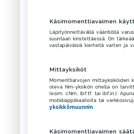
Käsimomenttiavaimen käyttö
Läpityönnettävällä vääntiöllä var
suuntaan kiristettäessä. On tärke
vastapäiväisiä kierteitä varten ja
Mittayksiköt
Momenttiarvojen mittayksiköiden ka
oleva Nm-yksikön ohella on tarvit
(esim. cNm, lbf.tf. tai lbf.in.). Ap
mobiiliapplikaatioita tai verkkosiv
yksikkömuunnin
.
Käsimomenttiavaimen säät