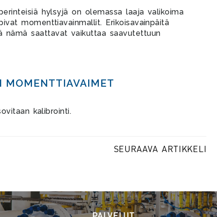
perinteisiä hylsyjä on olemassa laaja valikoima
opivat momenttiavainmallit. Erikoisavainpäitä
ä nämä saattavat vaikuttaa saavutettuun
N MOMENTTIAVAIMET
ovitaan kalibrointi.
POST
SEURAAVA ARTIKKELI
NAVIGATION
PALVELUT