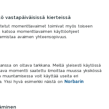
 vastapäiväisissä kierteissä
ustetut momenttiavaimet toimivat myös toiseen
ää katsoa momenttiavaimen käyttöohjeet
 varmistaa avaimen yhteensopivuus.
nssa on oltava tarkkana. Meillä yleisesti käytössä
tava momentti saatettu ilmoittaa muussa yksikössä
una muuntamisessa voit käyttää useita eri
Norbarin
uja. Yksi hyvä esimerkki näistä on
äminen