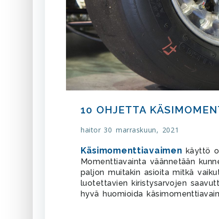
10 OHJETTA KÄSIMOMEN
haitor
30 marraskuun, 2021
Käsimomenttiavaimen
käyttö on
Momenttiavainta väännetään kunnes
paljon muitakin asioita mitkä vai
luotettavien kiristysarvojen saa
hyvä huomioida käsimomenttiavain