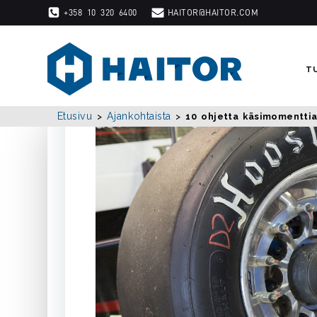
Skip
+358 10 320 6400
HAITOR@HAITOR.COM
to
content
T
Etusivu
Ajankohtaista
>
>
10 ohjetta käsimomentti