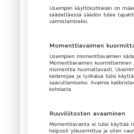
Useimpiin käyttökohteisiin on mää
säädettäessä säädön tulee tapaht
varmistamiseksi.
Momenttiavaimen kuormitta
Useimpien momenttiavaimien käden
Momenttiavaimen kuormittaminen 
momenttia huomattavasti. Useimmi
kädensijaa ja työkalua tulisi käy
saavuttamiseksi. Avaimia kalibroi
kohdasta.
Ruuviliitosten avaaminen
Momenttiavainta ei tulisi käyttää 
helposti ylikuormittua ja siten vauri