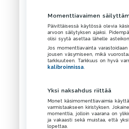
Momenttiavaimen säilyttä
Päivittäisessä käytössä olevia käs
arvoon säilytyksen ajaksi. Pidemp
olisi syytä asettaa lähelle asteiko
Jos momenttiavainta varastoidaan 
jousen väsymiseen, mikä vuorosta
tarkkuuteen. Tarkkuus on hyvä varm
kalibroinnissa
.
Yksi naksahdus riittää
Monet käsimomenttiavaimia käyttä
varmistaakseen kiristyksen. Jokain
momenttia, jolloin vaarana on yliki
ja vakaasti sekä muistaa, että yksi
lopettaa.