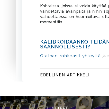
Kohteissa, joissa ei voida käyttää 
vaihdettavia avainpäitä ja niihin s
vaihdettaessa on huomioitava, ett
momenttiin.
KALIBROIDAANKO TEIDÄ
SÄÄNNÖLLISESTI?
Otathan rohkeasti yhteyttä
ja s
POST
EDELLINEN ARTIKKELI
NAVIGATION
TUOTTEET