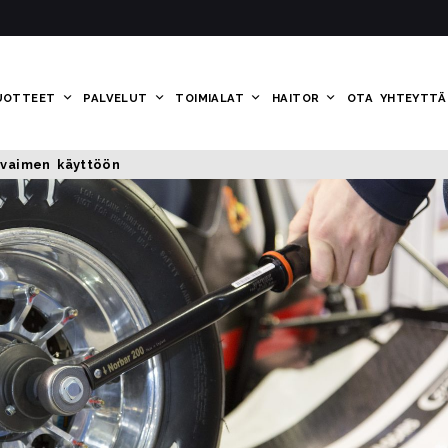
UOTTEET
PALVELUT
TOIMIALAT
HAITOR
OTA YHTEYTTÄ
avaimen käyttöön