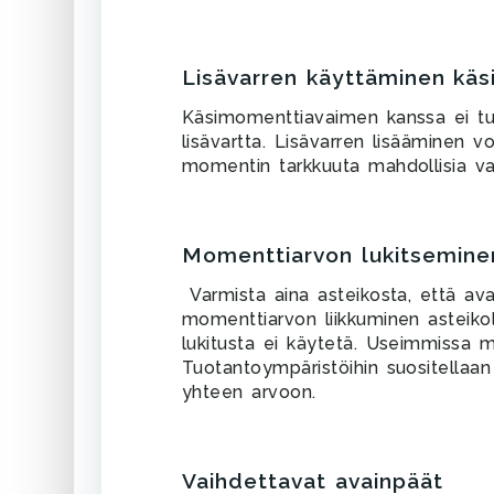
Lisävarren käyttäminen kä
Käsimomenttiavaimen kanssa ei tuli
lisävartta. Lisävarren lisääminen v
momentin tarkkuuta mahdollisia va
Momenttiarvon lukitsemine
Varmista aina asteikosta, että av
momenttiarvon liikkuminen asteiko
lukitusta ei käytetä. Useimmissa 
Tuotantoympäristöihin suositellaan 
yhteen arvoon.
Vaihdettavat avainpäät