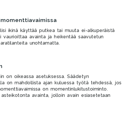
simomenttiavaimissa
si ikinä käyttää putkea tai muuta ei-alkuperäistä
oi vaurioittaa avainta ja heikentää saavutetun
aratilanteita unohtamatta.
n
ain on oikeassa asetuksessa. Säädetyn
lla on mahdollista ajan kuluessa työtä tehdessä, jos
momenttiavaimissa on momentinlukitustoiminto.
asteikotonta avainta, jolloin avain esiasetetaan