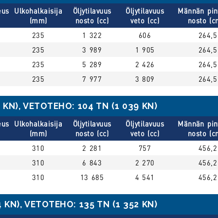
eus
Ulkohalkaisija
Öljytilavuus
Öljytilavuus
Männän pin
(mm)
nosto (cc)
veto (cc)
nosto (c
235
1 322
606
264,5
235
3 989
1 905
264,5
235
5 289
2 426
264,5
235
7 977
3 809
264,5
KN), VETOTEHO: 104 TN (1 039 KN)
eus
Ulkohalkaisija
Öljytilavuus
Öljytilavuus
Männän pin
(mm)
nosto (cc)
veto (cc)
nosto (c
310
2 281
757
456,2
310
6 843
2 270
456,2
310
13 685
4 541
456,2
KN), VETOTEHO: 135 TN (1 352 KN)