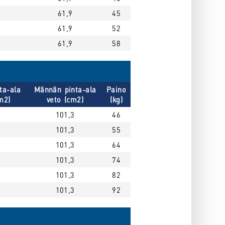
61,9
45
61,9
52
61,9
58
ta-ala
Männän pinta-ala
Paino
m2)
veto (cm2)
(kg)
101,3
46
101,3
55
101,3
64
101,3
74
101,3
82
101,3
92