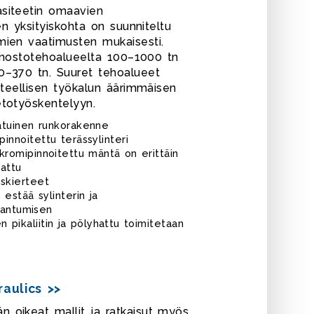
siteetin omaavien
nen yksityiskohta on suunniteltu
mien vaatimusten mukaisesti.
it nostotehoalueelta 100–1000 tn
0–370 tn. Suuret tehoalueet
nteellisen työkalun äärimmäisen
etotyöskentelyyn.
atuinen runkorakenne
innoitettu terässylinteri
HDG10002
romipinnoitettu mäntä on erittäin
jattu
yskierteet
estää sylinterin ja
kaantumisen
n pikaliitin ja pölyhattu toimitetaan
aulics >>
 oikeat mallit ja ratkaisut myös