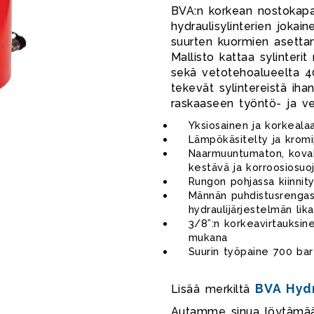
BVA:n korkean nostokapa
hydraulisylinterien jokai
suurten kuormien asetta
Mallisto kattaa sylinter
sekä vetotehoalueelta 4
tekevät sylintereistä iha
raskaaseen työntö- ja v
Yksiosainen ja korkeala
Lämpökäsitelty ja kromip
HDG15008
Naarmuuntumaton, kovak
kestävä ja korroosiosuo
Rungon pohjassa kiinnit
Männän puhdistusrengas 
hydraulijärjestelmän li
3/8”:n korkeavirtauksine
mukana
Suurin työpaine 700 bar
BVA Hydr
Lisää merkiltä
Autamme sinua löytämään