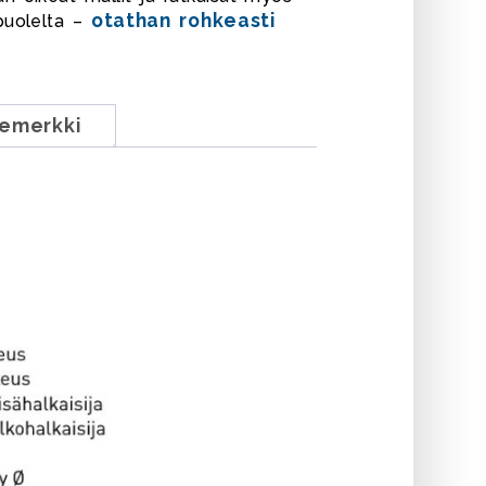
otathan rohkeasti
puolelta –
emerkki