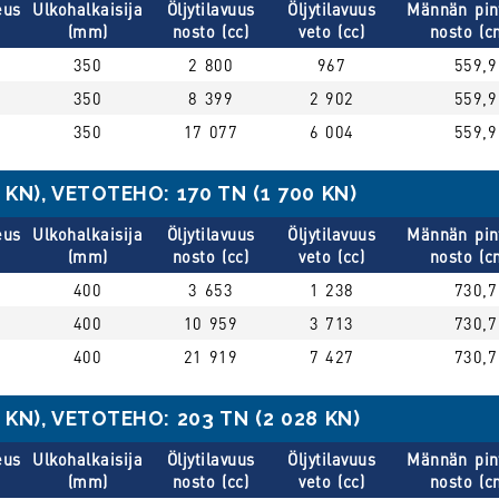
eus
Ulkohalkaisija
Öljytilavuus
Öljytilavuus
Männän pin
(mm)
nosto (cc)
veto (cc)
nosto (c
350
2 800
967
559,9
350
8 399
2 902
559,9
350
17 077
6 004
559,9
KN), VETOTEHO: 170 TN (1 700 KN)
eus
Ulkohalkaisija
Öljytilavuus
Öljytilavuus
Männän pin
(mm)
nosto (cc)
veto (cc)
nosto (c
400
3 653
1 238
730,7
400
10 959
3 713
730,7
400
21 919
7 427
730,7
KN), VETOTEHO: 203 TN (2 028 KN)
eus
Ulkohalkaisija
Öljytilavuus
Öljytilavuus
Männän pin
(mm)
nosto (cc)
veto (cc)
nosto (c