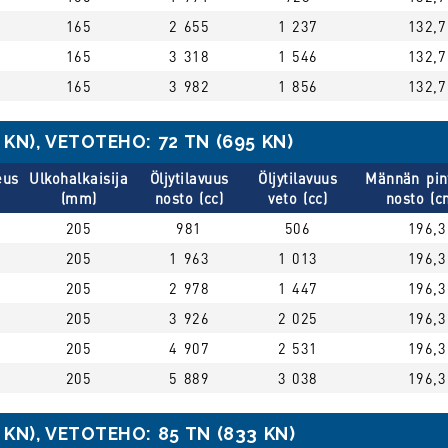
165
2 655
1 237
132,7
165
3 318
1 546
132,7
165
3 982
1 856
132,7
KN), VETOTEHO: 72 TN (695 KN)
eus
Ulkohalkaisija
Öljytilavuus
Öljytilavuus
Männän pin
(mm)
nosto (cc)
veto (cc)
nosto (c
205
981
506
196,3
205
1 963
1 013
196,3
205
2 978
1 447
196,3
205
3 926
2 025
196,3
205
4 907
2 531
196,3
205
5 889
3 038
196,3
KN), VETOTEHO: 85 TN (833 KN)