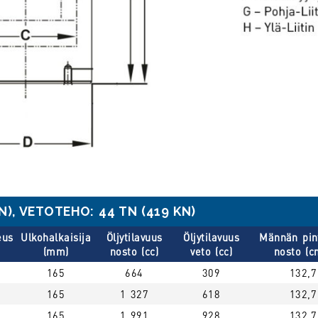
), VETOTEHO: 44 TN (419 KN)
eus
Ulkohalkaisija
Öljytilavuus
Öljytilavuus
Männän pin
(mm)
nosto (cc)
veto (cc)
nosto (c
165
664
309
132,7
165
1 327
618
132,7
165
1 991
928
132,7