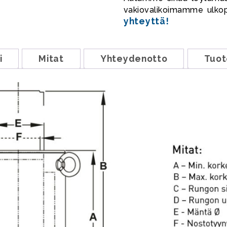
vakiovalikoimamme ulko
yhteyttä!
i
Mitat
Yhteydenotto
Tuot