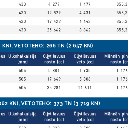
430
4 277
1 477
855,3
430
12 829
4 431
855,3
430
19 422
6 643
855,3
430
25 662
8 862
855,3
KN), VETOTEHO: 266 TN (2 657 KN)
eus
Ulkohalkaisija
Öljytilavuus
Öljytilavuus
Männän pin
(mm)
nosto (cc)
veto (cc)
nosto (c
505
5 881
1 935
1 176
505
17 649
5 806
1 176
505
35 281
11 611
1 176
62 KN), VETOTEHO: 373 TN (3 719 KN)
eus
Ulkohalkaisija
Öljytilavuus
Öljytilavuus
Männän pin
(mm)
nosto (cc)
veto (cc)
nosto (c
560
7 329
2 709
1 465