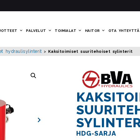
UOTTEET
PALVELUT
TOIMIALAT
HAITOR
OTA YHTEYTTÄ
t hydraulisylinterit
>
Kaksitoimiset suuritehoiset sylinterit
KAKSITOI
SUURITE
SYLINTER
HDG-SARJA