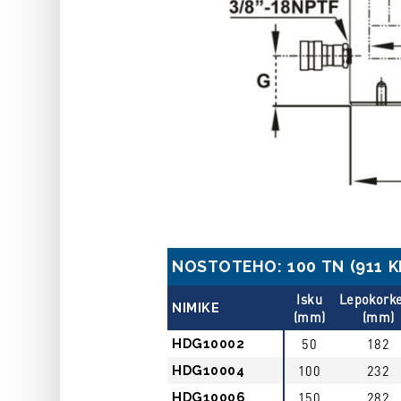
NOSTOTEHO: 100 TN (911 KN
Isku
Lepokork
NIMIKE
(mm)
(mm)
HDG10002
50
182
HDG10004
100
232
HDG10006
150
282