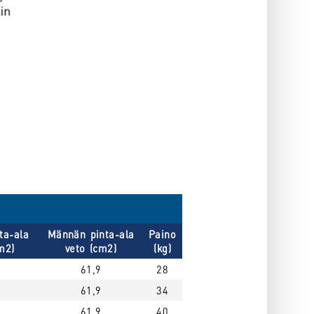
ta-ala
Männän pinta-ala
Paino
m2)
veto (cm2)
(kg)
61,9
28
61,9
34
61,9
40