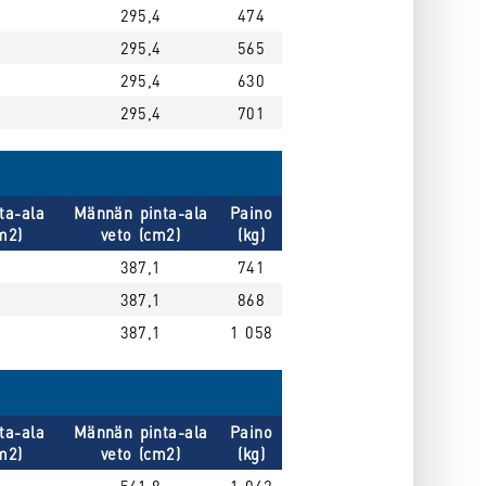
295,4
474
295,4
565
295,4
630
295,4
701
ta-ala
Männän pinta-ala
Paino
m2)
veto (cm2)
(kg)
387,1
741
387,1
868
387,1
1 058
ta-ala
Männän pinta-ala
Paino
m2)
veto (cm2)
(kg)
541,8
1 062