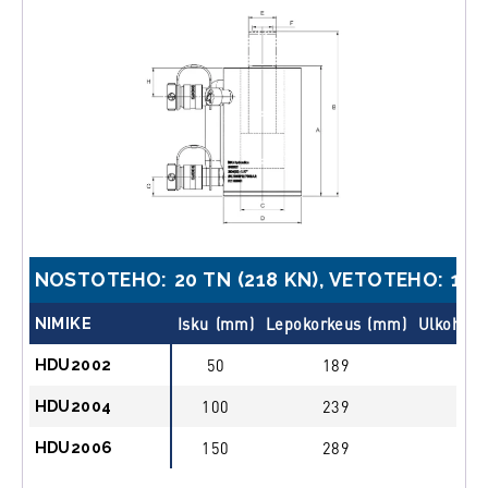
NOSTOTEHO: 20 TN (218 KN), VETOTEHO: 13 T
NIMIKE
Isku (mm)
Lepokorkeus (mm)
Ulkohalk
HDU2002
50
189
HDU2004
100
239
HDU2006
150
289