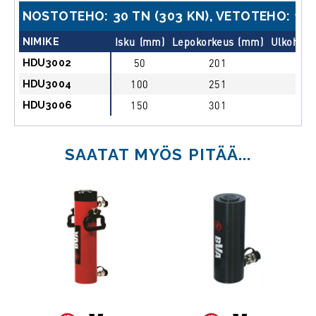
NOSTOTEHO: 30 TN (303 KN), VETOTEHO: 17 
NIMIKE
Isku (mm)
Lepokorkeus (mm)
Ulkohalk
HDU3002
50
201
HDU3004
100
251
HDU3006
150
301
SAATAT MYÖS PITÄÄ...