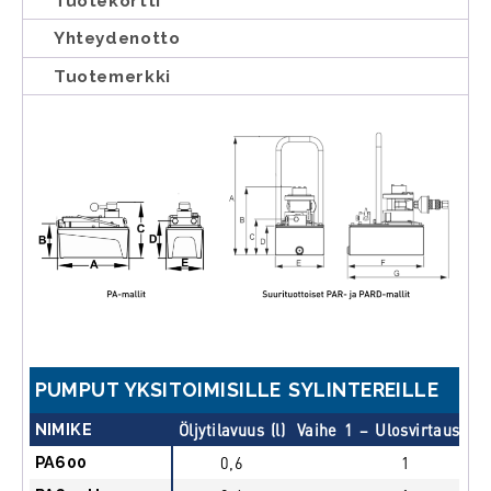
Tuotekortti
Yhteydenotto
Tuotemerkki
PUMPUT YKSITOIMISILLE SYLINTEREILLE
NIMIKE
Öljytilavuus (l)
Vaihe 1 – Ulosvirtaus (l/
PA600
0,6
1