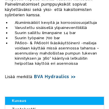
Paineilmatoimiset pumppuyksiköt sopivat
käytettäväksi sekä yksi- että kaksitoimisten
sylinterien kanssa.
Alumiinisäiliöt kevyitä ja korroosiosuojattuja
Varustettu sisäisellä ylipaineventtiilillä
Suurin sallittu ilmanpaine 14 bar
Suurin työpaine 700 bar
PA600- & PA600H (käsikäyttöinen) -malleja
voidaan käyttää missä asennossa tahansa –
asennuslevy mahdollistaa pumpun tukevan
kiinnityksen ja 360° kääntyvä letkuliitin
helpottaa käyttöä eri asennoissa
BVA Hydraulics >>
Lisää merkiltä
Kuvaus