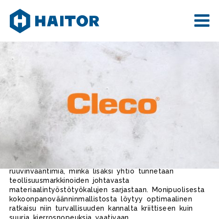
Skip
to
content
CLECO
Saksalainen Cleco on kokoonpanovääntimien saralla
synonyymi laadulle. Clecon mallisto sisältää kattavan
valikoiman niin paineilma- kuin sähkötoimisia
ruuvinvääntimiä, minkä lisäksi yhtiö tunnetaan
teollisuusmarkkinoiden johtavasta
materiaalintyöstötyökalujen sarjastaan. Monipuolisesta
kokoonpanoväänninmallistosta löytyy optimaalinen
ratkaisu niin turvallisuuden kannalta kriittiseen kuin
suuria kierrosnopeuksia vaativaan