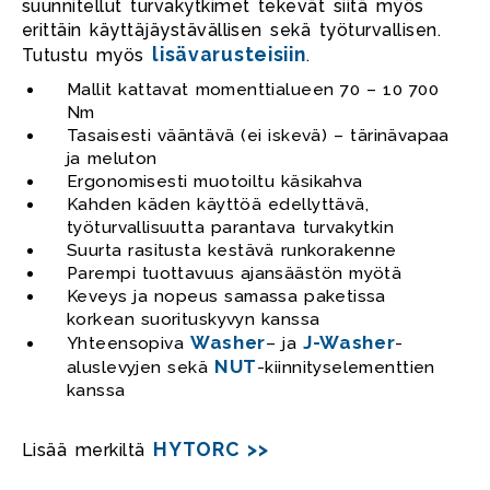
suunnitellut turvakytkimet tekevät siitä myös
erittäin käyttäjäystävällisen sekä työturvallisen.
lisävarusteisiin
Tutustu myös
.
Mallit kattavat momenttialueen 70 – 10 700
Nm
Tasaisesti vääntävä (ei iskevä) – tärinävapaa
ja meluton
Ergonomisesti muotoiltu käsikahva
Kahden käden käyttöä edellyttävä,
työturvallisuutta parantava turvakytkin
Suurta rasitusta kestävä runkorakenne
Parempi tuottavuus ajansäästön myötä
Keveys ja nopeus samassa paketissa
korkean suorituskyvyn kanssa
Washer
J-Washer
Yhteensopiva
– ja
-
NUT
aluslevyjen sekä
-kiinnityselementtien
kanssa
HYTORC >>
Lisää merkiltä