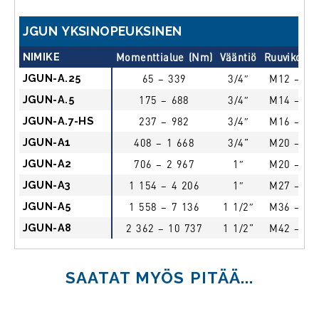
JGUN YKSINOPEUKSINEN
NIMIKE
Momenttialue (Nm)
Vääntiö
Ruuvikoot 
JGUN-A.25
65 – 339
3/4″
M12 – M
JGUN-A.5
175 – 688
3/4″
M14 – M
JGUN-A.7-HS
237 – 982
3/4″
M16 – M
JGUN-A1
408 – 1 668
3/4”
M20 – M
JGUN-A2
706 – 2 967
1″
M20 – M
JGUN-A3
1 154 – 4 206
1″
M27 – M
JGUN-A5
1 558 – 7 136
1 1/2″
M36 – M
JGUN-A8
2 362 – 10 737
1 1/2”
M42 – M
SAATAT MYÖS PITÄÄ...