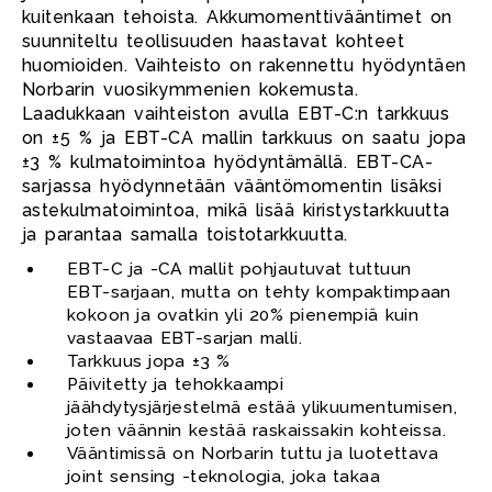
kuitenkaan tehoista. Akkumomenttivääntimet on
suunniteltu teollisuuden haastavat kohteet
huomioiden. Vaihteisto on rakennettu hyödyntäen
Norbarin vuosikymmenien kokemusta.
Laadukkaan vaihteiston avulla EBT-C:n tarkkuus
on ±5 % ja EBT-CA mallin tarkkuus on saatu jopa
±3 % kulmatoimintoa hyödyntämällä. EBT-CA-
sarjassa hyödynnetään vääntömomentin lisäksi
astekulmatoimintoa, mikä lisää kiristystarkkuutta
ja parantaa samalla toistotarkkuutta.
EBT-C ja -CA mallit pohjautuvat tuttuun
EBT-sarjaan, mutta on tehty kompaktimpaan
kokoon ja ovatkin yli 20% pienempiä kuin
vastaavaa EBT-sarjan malli.
Tarkkuus jopa ±3 %
Päivitetty ja tehokkaampi
jäähdytysjärjestelmä estää ylikuumentumisen,
joten väännin kestää raskaissakin kohteissa.
Vääntimissä on Norbarin tuttu ja luotettava
joint sensing -teknologia, joka takaa