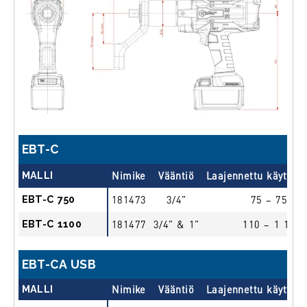
EBT-C
MALLI
Nimike
Vääntiö
Laajennettu käyttöa
EBT-C 750
181473
3/4”
75 – 750
EBT-C 1100
181477
3/4” & 1”
110 – 1 100
EBT-CA USB
MALLI
Nimike
Vääntiö
Laajennettu käyttöa