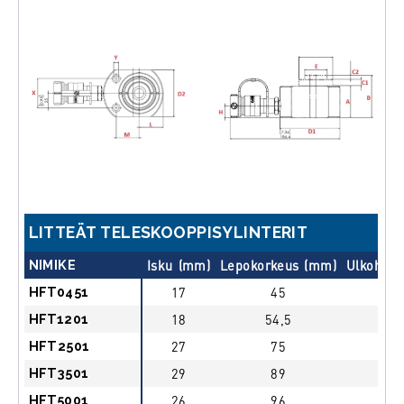
LITTEÄT TELESKOOPPISYLINTERIT
NIMIKE
Isku (mm)
Lepokorkeus (mm)
Ulkohalk
HFT0451
17
45
HFT1201
18
54,5
HFT2501
27
75
HFT3501
29
89
HFT5001
26
96