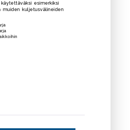
käytettäväksi esimerkiksi
 muiden kuljetusvälineiden
rja
rja
aikkoihin
T KEVYEN JA
LLÄ