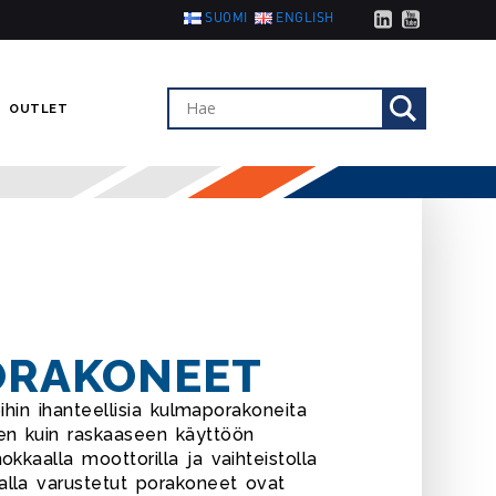
SUOMI
ENGLISH
OUTLET
ORAKONEET
koihin ihanteellisia kulmaporakoneita
en kuin raskaaseen käyttöön
okkaalla moottorilla ja vaihteistolla
alla varustetut porakoneet ovat