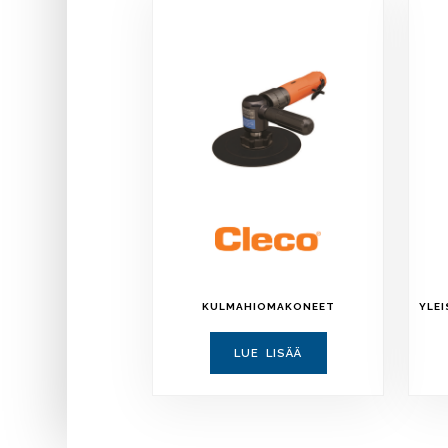
KULMAHIOMAKONEET
YLE
LUE LISÄÄ