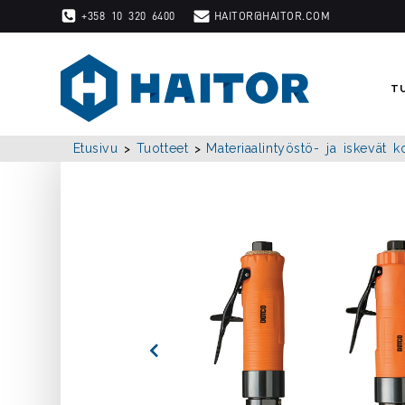
Skip
+358 10 320 6400
HAITOR@HAITOR.COM
to
content
T
Etusivu
Tuotteet
Materiaalintyöstö- ja iskevät k
>
>