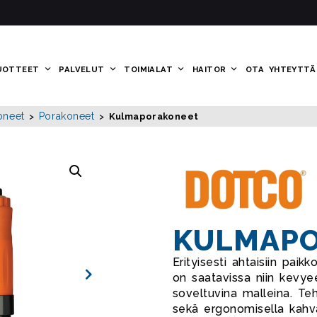
UOTTEET
PALVELUT
TOIMIALAT
HAITOR
OTA YHTEYTTÄ
oneet
Porakoneet
>
>
Kulmaporakoneet
KULMAP
Erityisesti ahtaisiin paik
on saatavissa niin kevye
soveltuvina malleina. Teh
sekä ergonomisella kahv