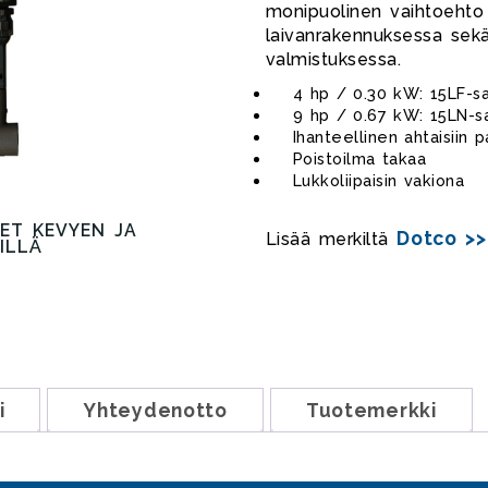
monipuolinen vaihtoehto 
laivanrakennuksessa sekä
valmistuksessa.
4 hp / 0.30 kW: 15LF-sa
9 hp / 0.67 kW: 15LN-sa
Ihanteellinen ahtaisiin p
Poistoilma takaa
Lukkoliipaisin vakiona
ET KEVYEN JA
15LN-SARJAN KULMAPORAKONEE
Dotco >>
Lisää merkiltä
ILLÄ
RASKAAN KÄYTÖN PÄI
i
Yhteydenotto
Tuotemerkki