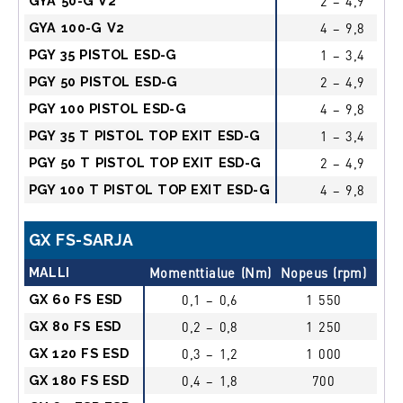
GYA 50-G V2
2 – 4,9
GYA 100-G V2
4 – 9,8
PGY 35 PISTOL ESD-G
1 – 3,4
PGY 50 PISTOL ESD-G
2 – 4,9
PGY 100 PISTOL ESD-G
4 – 9,8
PGY 35 T PISTOL TOP EXIT ESD-G
1 – 3,4
PGY 50 T PISTOL TOP EXIT ESD-G
2 – 4,9
PGY 100 T PISTOL TOP EXIT ESD-G
4 – 9,8
GX FS-SARJA
MALLI
Momenttialue (Nm)
Nopeus (rpm)
Kä
GX 60 FS ESD
0,1 – 0,6
1 550
l
GX 80 FS ESD
0,2 – 0,8
1 250
l
GX 120 FS ESD
0,3 – 1,2
1 000
l
GX 180 FS ESD
0,4 – 1,8
700
l