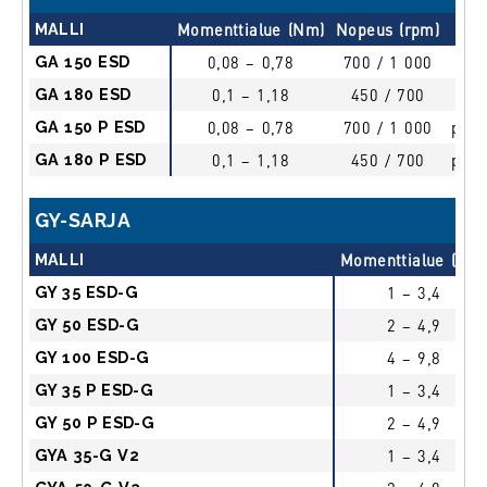
MALLI
Momenttialue (Nm)
Nopeus (rpm)
Käy
GA 150 ESD
0,08 – 0,78
700 / 1 000
li
GA 180 ESD
0,1 – 1,18
450 / 700
li
GA 150 P ESD
0,08 – 0,78
700 / 1 000
push
GA 180 P ESD
0,1 – 1,18
450 / 700
push
GY-SARJA
MALLI
Momenttialue (Nm
GY 35 ESD-G
1 – 3,4
GY 50 ESD-G
2 – 4,9
GY 100 ESD-G
4 – 9,8
GY 35 P ESD-G
1 – 3,4
GY 50 P ESD-G
2 – 4,9
GYA 35-G V2
1 – 3,4