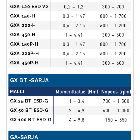
GXA 120 ESD V2
0,2 – 1,2
300 – 700
e
GXA 150-H
0,3 – 1,47
800 – 1 700
e
GXA 220-H
0,6 – 2,15
600 – 1 200
e
GXA 450-H
1 – 4,41
300 – 600
e
GXA 150P-H
0,3 – 1,47
800 – 1 700
pus
GXA 220P-H
0,6 – 2,15
600 – 1 200
pus
GXA 450P-H
1 – 4,41
300 – 600
pus
GX BT -SARJA
MALLI
Momenttialue (Nm)
Nopeus (rpm)
Kä
GX 35 BT ESD-G
1 – 3,4
700 – 1 500
l
GX 50 BT ESD-G
2 – 4,9
600 – 1 050
l
GX 100 BT ESD-G
4 – 9,8
150 – 550
l
GA-SARJA