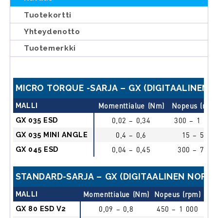
Tuotekortti
Yhteydenotto
Tuotemerkki
MICRO TORQUE -SARJA – GX (DIGITAALINEN 
MALLI
Momenttialue (Nm)
Nopeus (rpm
GX 035 ESD
0,02 – 0,34
300 – 1 100
GX 035 MINI ANGLE
0,4 – 0,6
15 – 55
GX 045 ESD
0,04 – 0,45
300 – 700
STANDARD-SARJA – GX (DIGITAALINEN NOPEU
MALLI
Momenttialue (Nm)
Nopeus (rpm)
Kä
GX 80 ESD V2
0,09 – 0,8
450 – 1 000
l