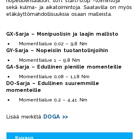
nopeudensäädön, soft start/stop -toimintoja
sekä kulma- ja aikatoimintoja. Saatavilla on myös
etäkäyttömahdollisuuksia osaan malleista.
GX-Sarja – Monipuolisin ja laajin mallisto
Momenttialue 0,02 – 9,8 Nm
GY-Sarja – Nopeisiin tuotantolinjoihin
Momenttialue 1 – 9,8 Nm
GA-Sarja – Edullinen pienille momenteille
Momenttialue 0,08 – 1,18 Nm
DO-Sarja – Edullinen suuremmille
momenteille
Momenttialue 0,2 – 4,41 Nm
DOGA >>
Lisää merkiltä
Kuvaus