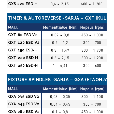
GXS 220 ESD-H
0,6 – 2,15
600 – 1 200
lii
TIMER & AUTOREVERSE -SARJA – GXT (KULMA
MALLI
Momenttialue (Nm)
Nopeus (rpm)
Käy
GXT 80 ESD V2
0,09 – 0,8
450 – 1 000
lii
GXT 120 ESD V2
0,2 – 1,2
300 – 700
lii
GXT 150 ESD-H
0,3 – 1,47
800 – 1 700
lii
GXT 220 ESD-H
0,6 – 2,15
600 – 1 200
lii
GXT 450 ESD-H
1 – 4,41
300 – 600
lii
FIXTURE SPINDLES -SARJA – GXA (ETÄOHJAUS
MALLI
Momenttialue (Nm)
Nopeus (rpm)
Kä
GXA 035 ESD V2
0,03 – 0,35
300 – 1 100
e
GXA 045 ESD V2
0,04 – 0,45
300 – 700
e
GXA 080 ESD V2
0,1 – 0,8
450 – 1 000
e