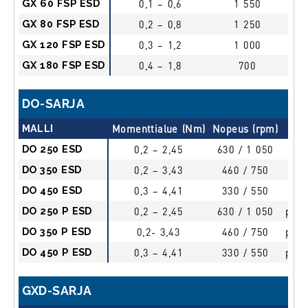
GX 60 FSP ESD
0,1 – 0,6
1 550
push
GX 80 FSP ESD
0,2 – 0,8
1 250
push
GX 120 FSP ESD
0,3 – 1,2
1 000
push
GX 180 FSP ESD
0,4 – 1,8
700
push
DO-SARJA
MALLI
Momenttialue (Nm)
Nopeus (rpm)
Käy
DO 250 ESD
0,2 – 2,45
630 / 1 050
li
DO 350 ESD
0,2 – 3,43
460 / 750
li
DO 450 ESD
0,3 – 4,41
330 / 550
li
DO 250 P ESD
0,2 – 2,45
630 / 1 050
push
DO 350 P ESD
0,2- 3,43
460 / 750
push
DO 450 P ESD
0,3 – 4,41
330 / 550
push
GXD-SARJA