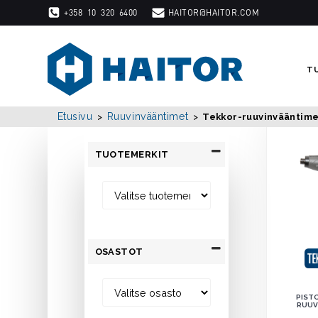
TEKKOR-RUUVINVÄ
Skip
+358 10 320 6400
HAITOR@HAITOR.COM
to
content
T
Etusivu
Ruuvinvääntimet
>
>
Tekkor-ruuvinvääntim
TUOTEMERKIT
OSASTOT
PIST
RUUV