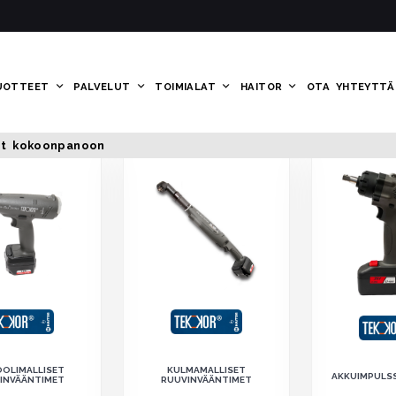
ÄNTIMET KOKOONPA
UOTTEET
PALVELUT
TOIMIALAT
HAITOR
OTA YHTEYTTÄ
et kokoonpanoon
OOLIMALLISET
KULMAMALLISET
AKKUIMPULS
INVÄÄNTIMET
RUUVINVÄÄNTIMET