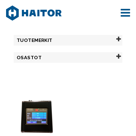
VENYMÄMITTAUS
Skip
to
content
TUOTEMERKIT
OSASTOT